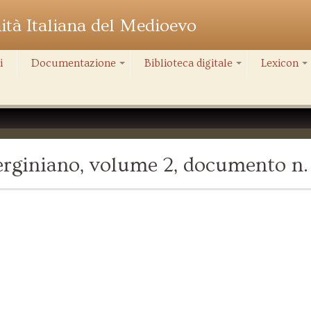
nità Italiana del Medioevo
i
Documentazione
Biblioteca digitale
Lexicon
+
+
+
rginiano, volume 2, documento n. 