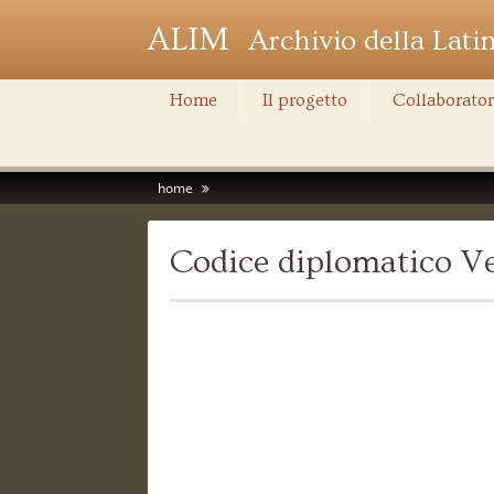
ALIM
Archivio della Lati
Home
Il progetto
Collaborator
home
Codice diplomatico Ve