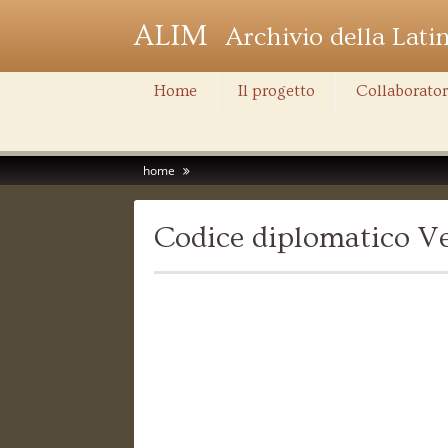
ALIM
Archivio della Lati
Home
Il progetto
Collaborator
home
Codice diplomatico Ve