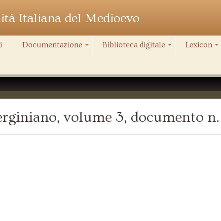
nità Italiana del Medioevo
i
Documentazione
Biblioteca digitale
Lexicon
+
+
+
rginiano, volume 3, documento n.