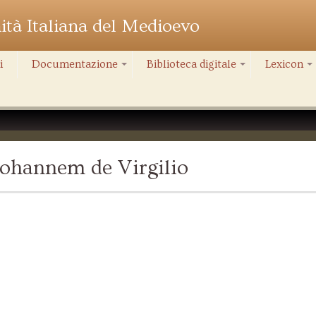
nità Italiana del Medioevo
i
Documentazione
Biblioteca digitale
Lexicon
+
+
+
Iohannem de Virgilio