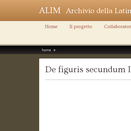
ALIM
Archivio della Lati
Home
Il progetto
Collaborator
home
De figuris secundum 