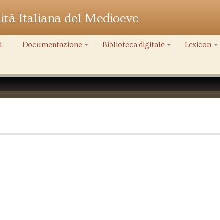
nità Italiana del Medioevo
i
Documentazione
Biblioteca digitale
Lexicon
+
+
+