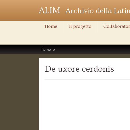
ALIM
Archivio della Lati
Home
Il progetto
Collaborator
home
De uxore cerdonis