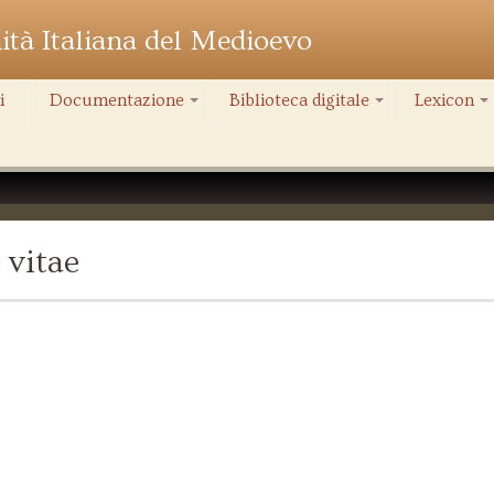
nità Italiana del Medioevo
i
Documentazione
Biblioteca digitale
Lexicon
+
+
+
vitae