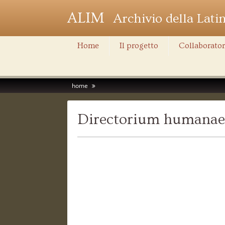
ALIM
Archivio della Lati
Home
Il progetto
Collaborator
home
Directorium humanae 