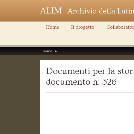
ALIM
Archivio della Lati
Home
Il progetto
Collaborator
home
Documenti per la stori
documento n. 326