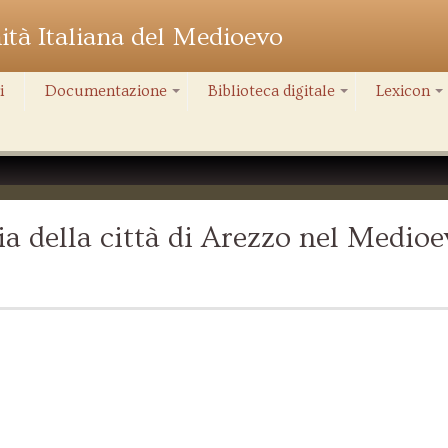
nità Italiana del Medioevo
i
Documentazione
Biblioteca digitale
Lexicon
+
+
+
a della città di Arezzo nel Medioe