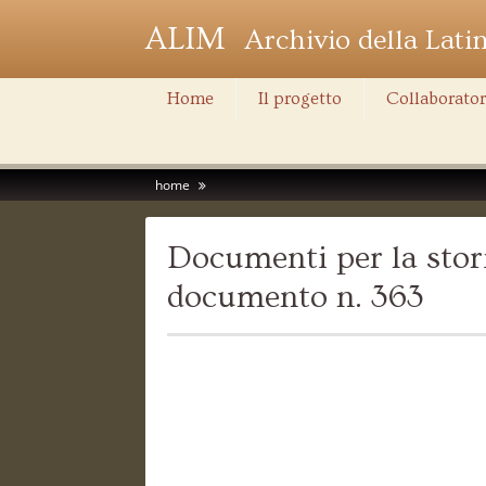
ALIM
Archivio della Lati
Home
Il progetto
Collaborator
home
Documenti per la stori
documento n. 363