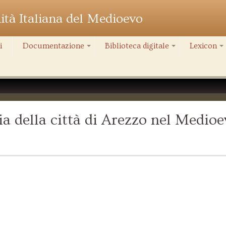
nità Italiana del Medioevo
i
Documentazione
Biblioteca digitale
Lexicon
+
+
+
a della città di Arezzo nel Medioe