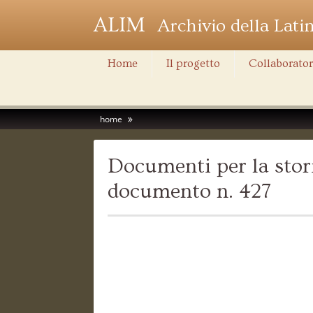
ALIM
Archivio della Lati
Home
Il progetto
Collaborator
home
Documenti per la stori
documento n. 427