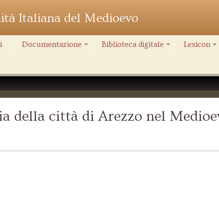
nità Italiana del Medioevo
i
Documentazione
Biblioteca digitale
Lexicon
+
+
+
a della città di Arezzo nel Medioe