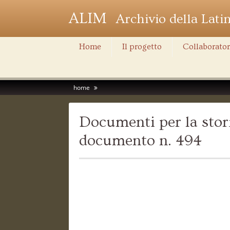
ALIM
Archivio della Lati
Home
Il progetto
Collaborator
home
Documenti per la stori
documento n. 494