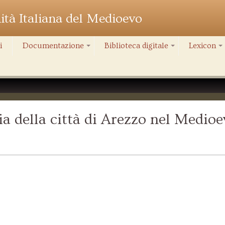
nità Italiana del Medioevo
i
Documentazione
Biblioteca digitale
Lexicon
+
+
+
a della città di Arezzo nel Medioe