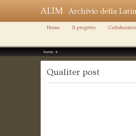
ALIM
Archivio della Lati
Home
Il progetto
Collaborator
home
Qualiter post