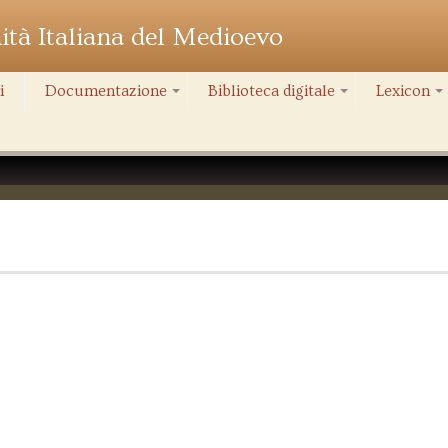
nità Italiana del Medioevo
i
Documentazione
Biblioteca digitale
Lexicon
+
+
+