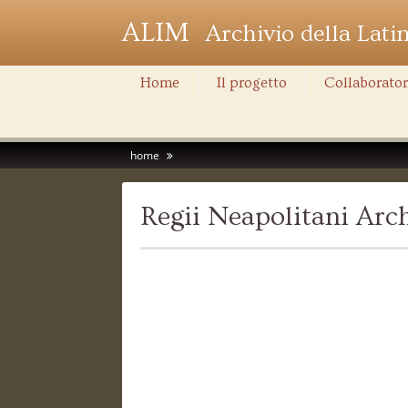
ALIM
Archivio della Lati
Home
Il progetto
Collaborator
home
Regii Neapolitani Ar