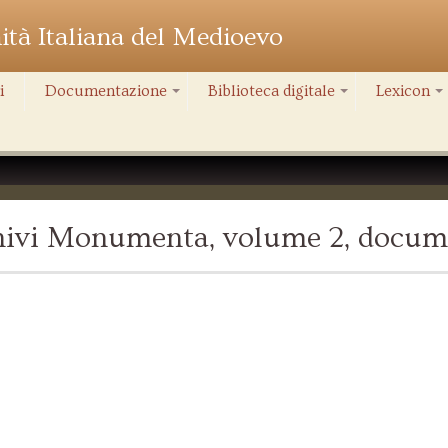
nità Italiana del Medioevo
i
Documentazione
Biblioteca digitale
Lexicon
+
+
+
chivi Monumenta, volume 2, docum