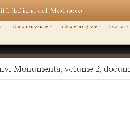
nità Italiana del Medioevo
i
Documentazione
Biblioteca digitale
Lexicon
+
+
+
chivi Monumenta, volume 2, docum