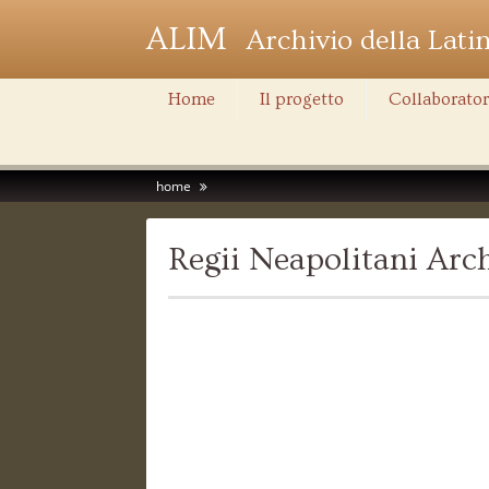
ALIM
Archivio della Lati
Home
Il progetto
Collaborator
home
Regii Neapolitani Ar