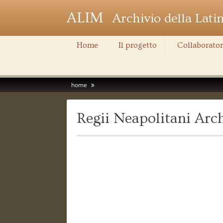
ALIM
Archivio della Lati
Home
Il progetto
Collaborator
home
Regii Neapolitani Ar