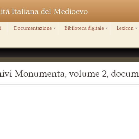
nità Italiana del Medioevo
i
Documentazione
Biblioteca digitale
Lexicon
+
+
+
chivi Monumenta, volume 2, docum