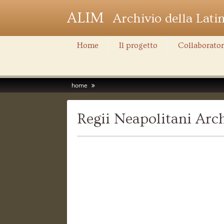
ALIM
Archivio della Lati
Home
Il progetto
Collaborator
home
Regii Neapolitani Ar