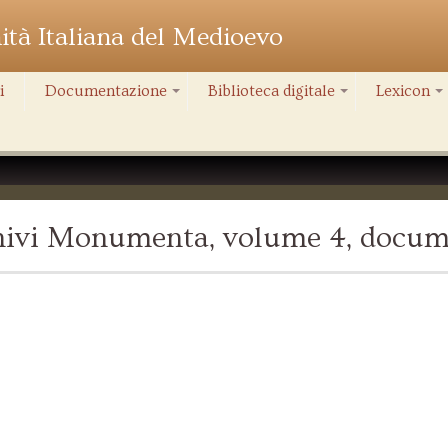
nità Italiana del Medioevo
i
Documentazione
Biblioteca digitale
Lexicon
+
+
+
chivi Monumenta, volume 4, docum