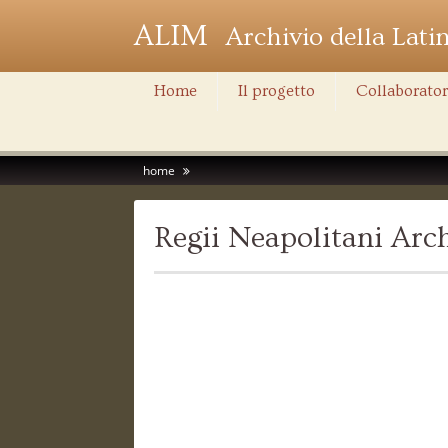
ALIM
Archivio della Lati
Home
Il progetto
Collaborator
home
Regii Neapolitani Ar