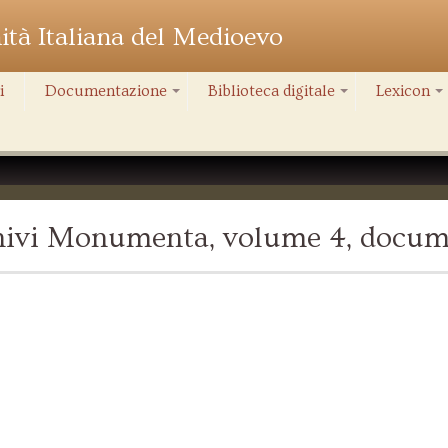
nità Italiana del Medioevo
i
Documentazione
Biblioteca digitale
Lexicon
+
+
+
chivi Monumenta, volume 4, docum