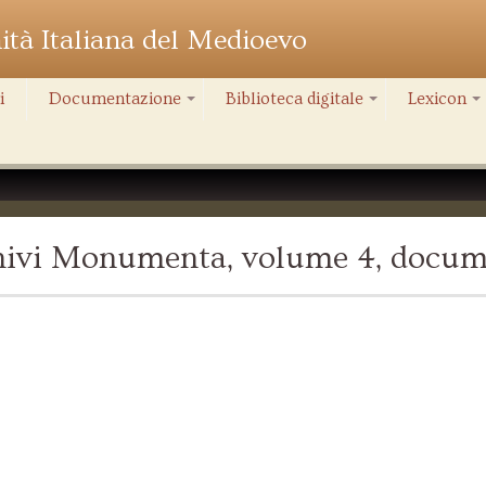
nità Italiana del Medioevo
i
Documentazione
Biblioteca digitale
Lexicon
+
+
+
chivi Monumenta, volume 4, docum