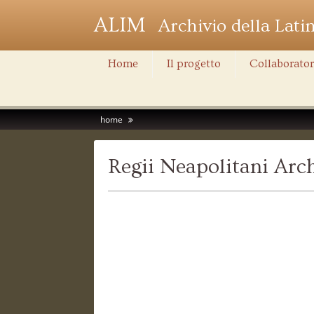
ALIM
Archivio della Lati
Home
Il progetto
Collaborator
home
Regii Neapolitani Ar