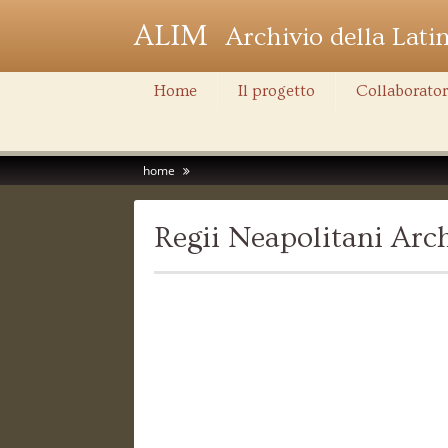
ALIM
Archivio della Lati
Home
Il progetto
Collaborator
home
Regii Neapolitani Ar