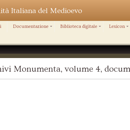
nità Italiana del Medioevo
i
Documentazione
Biblioteca digitale
Lexicon
+
+
+
chivi Monumenta, volume 4, docum