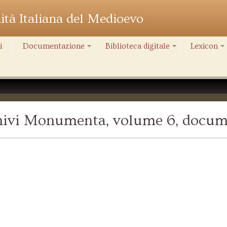
nità Italiana del Medioevo
i
Documentazione
Biblioteca digitale
Lexicon
+
+
+
chivi Monumenta, volume 6, docum