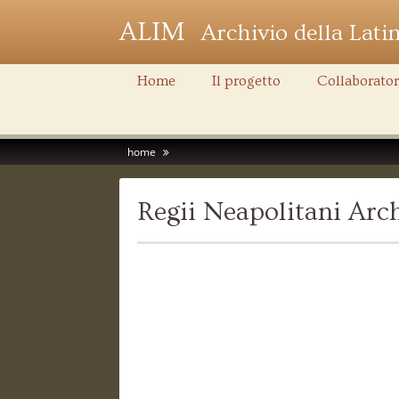
ALIM
Archivio della Lati
Home
Il progetto
Collaborator
home
Regii Neapolitani Ar