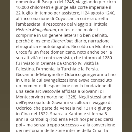
domenica di Pasqua del 1245, viaggiando per circa
10.000 chilometri e giunge alla corte imperiale il
22 luglio, in tempo per assistere, il 24 agosto 1246,
all’incoronazione di Cuyuccan, a cui era diretta
l’ambasciata. Il resoconto del viaggio si intitola
Historia Mongalorum
, un testo che male si
comprime in un genere letterario ben definito,
perché è insieme
itinerarium
, diario, narrazione
etnografica e autobiografia. Riccoldo da Monte di
Croce fu un frate domenicano, noto anche per la
sua attività di controversista, che intorno al 1280
fu inviato in Oriente da Onorio IV: visitò la
Palestina, l’Armenia, la Turchia e la Persia.
Giovanni de’Marignolli e Odorico giungeranno fino
in Cina, la cui evangelizzazione aveva conosciuto
un momento di espansione con la fondazione di
una sede arcivescovile affidata a Giovanni di
Montecorvino (morto nel 1328). Negli stessi anni
dell’episcopato di Giovanni si colloca il viaggio di
Odorico, che parte da Venezia nel 1314 e giunge
in Cina nel 1322. Sbarca a Kanton e si ferma 3
anni a Kambaliq (l’odierna Pechino) per dedicarsi
poi – ma senza troppo successo – alla conversione
dei nestoriani delle zone interne della Cina. La