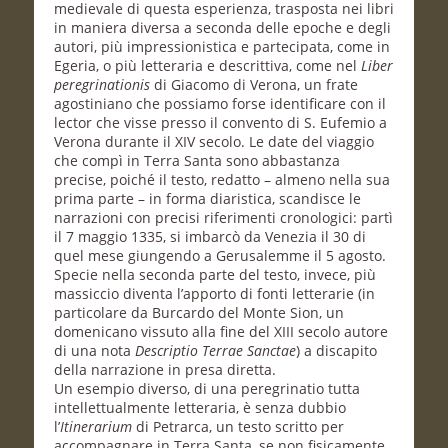
medievale di questa esperienza, trasposta nei libri
in maniera diversa a seconda delle epoche e degli
autori, più impressionistica e partecipata, come in
Egeria, o più letteraria e descrittiva, come nel
Liber
peregrinationis
di Giacomo di Verona, un frate
agostiniano che possiamo forse identificare con il
lector che visse presso il convento di S. Eufemio a
Verona durante il XIV secolo. Le date del viaggio
che compì in Terra Santa sono abbastanza
precise, poiché il testo, redatto – almeno nella sua
prima parte – in forma diaristica, scandisce le
narrazioni con precisi riferimenti cronologici: partì
il 7 maggio 1335, si imbarcò da Venezia il 30 di
quel mese giungendo a Gerusalemme il 5 agosto.
Specie nella seconda parte del testo, invece, più
massiccio diventa l’apporto di fonti letterarie (in
particolare da Burcardo del Monte Sion, un
domenicano vissuto alla fine del XIII secolo autore
di una nota
Descriptio Terrae Sanctae
) a discapito
della narrazione in presa diretta.
Un esempio diverso, di una peregrinatio tutta
intellettualmente letteraria, è senza dubbio
l’
Itinerarium
di Petrarca, un testo scritto per
accompagnare in Terra Santa, se non fisicamente