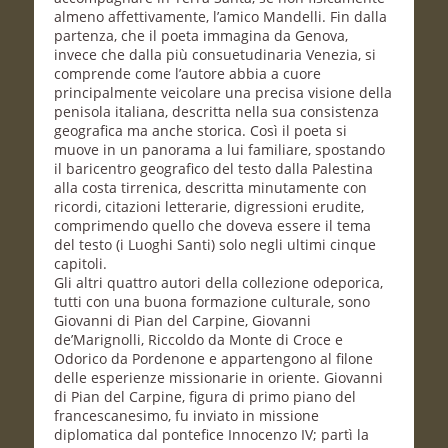
almeno affettivamente, l’amico Mandelli. Fin dalla
partenza, che il poeta immagina da Genova,
invece che dalla più consuetudinaria Venezia, si
comprende come l’autore abbia a cuore
principalmente veicolare una precisa visione della
penisola italiana, descritta nella sua consistenza
geografica ma anche storica. Così il poeta si
muove in un panorama a lui familiare, spostando
il baricentro geografico del testo dalla Palestina
alla costa tirrenica, descritta minutamente con
ricordi, citazioni letterarie, digressioni erudite,
comprimendo quello che doveva essere il tema
del testo (i Luoghi Santi) solo negli ultimi cinque
capitoli.
Gli altri quattro autori della collezione odeporica,
tutti con una buona formazione culturale, sono
Giovanni di Pian del Carpine, Giovanni
de’Marignolli, Riccoldo da Monte di Croce e
Odorico da Pordenone e appartengono al filone
delle esperienze missionarie in oriente. Giovanni
di Pian del Carpine, figura di primo piano del
francescanesimo, fu inviato in missione
diplomatica dal pontefice Innocenzo IV; partì la