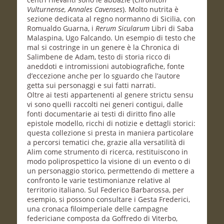
Vulturnense, Annales Cavenses
). Molto nutrita è
sezione dedicata al regno normanno di Sicilia, con
Romualdo Guarna, i
Rerum Sicularum
Libri di Saba
Malaspina, Ugo Falcando. Un esempio di testo che
mal si costringe in un genere è la Chronica di
Salimbene de Adam, testo di storia ricco di
aneddoti e intromissioni autobiografiche, fonte
d’eccezione anche per lo sguardo che l’autore
getta sui personaggi e sui fatti narrati.
Oltre ai testi appartenenti al genere strictu sensu
vi sono quelli raccolti nei generi contigui, dalle
fonti documentarie ai testi di diritto fino alle
epistole modello, ricchi di notizie e dettagli storici:
questa collezione si presta in maniera particolare
a percorsi tematici che, grazie alla versatilità di
Alim come strumento di ricerca, restituiscono in
modo poliprospettico la visione di un evento o di
un personaggio storico, permettendo di mettere a
confronto le varie testimonianze relative al
territorio italiano. Sul Federico Barbarossa, per
esempio, si possono consultare i Gesta Frederici,
una cronaca filoimperiale delle campagne
federiciane composta da Goffredo di Viterbo,