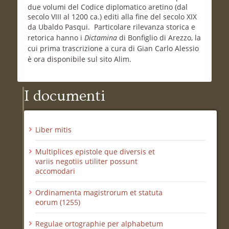
due volumi del Codice diplomatico aretino (dal
secolo VIII al 1200 ca.) editi alla fine del secolo XIX
da Ubaldo Pasqui.
Particolare rilevanza storica e
retorica hanno i
Dictamina
di Bonfiglio di Arezzo, la
cui prima trascrizione a cura di Gian Carlo Alessio
è ora disponibile sul sito Alim
.
I documenti
Liber mitis
Multiplices epistole que diversis et
variis negotiis utiliter possunt
accomodari
Ordinamenta magistrorum et statuta
eorum (1255)
Regulae ortographie per alphabetum