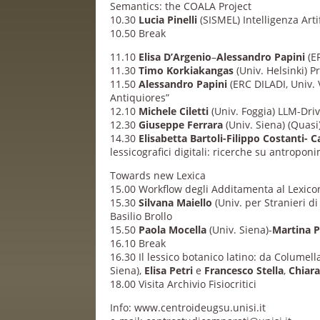
Semantics: the COALA Project
10.30
Lucia Pinelli
(SISMEL) Intelligenza Arti
10.50 Break
11.10
Elisa D’Argenio
–
Alessandro Papini
(ER
11.30
Timo Korkiakangas
(Univ. Helsinki) P
11.50
Alessandro Papini
(ERC DILADI, Univ. 
Antiquiores”
12.10
Michele Ciletti
(Univ. Foggia) LLM-Dri
12.30
Giuseppe Ferrara
(Univ. Siena) (Quasi
14.30
Elisabetta Bartoli-Filippo Costanti-
lessicografici digitali: ricerche su antropon
Towards new Lexica
15.00 Workflow degli Additamenta al Lexicon
15.30
Silvana Maiello
(Univ. per Stranieri di
Basilio Brollo
15.50
Paola Mocella
(Univ. Siena)-
Martina 
16.10 Break
16.30 Il lessico botanico latino: da Columell
Siena),
Elisa Petri
e
Francesco Stella
,
Chiar
18.00 Visita Archivio Fisiocritici
Info: www.centroideugsu.unisi.it