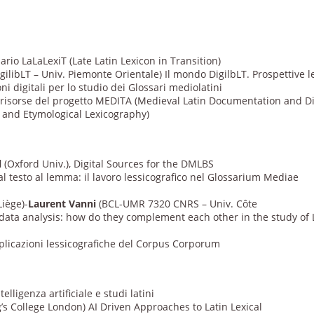
sario LaLaLexiT (Late Latin Lexicon in Transition)
igilibLT – Univ. Piemonte Orientale) Il mondo DigilbLT. Prospettive l
ni digitali per lo studio dei Glossari mediolatini
 risorse del progetto MEDITA (Medieval Latin Documentation and Di
l and Etymological Lexicography)
l
(Oxford Univ.), Digital Sources for the DMLBS
al testo al lemma: il lavoro lessicografico nel Glossarium Mediae
Liège)-
Laurent Vanni
(BCL-UMR 7320 CNRS – Univ. Côte
al data analysis: how do they complement each other in the study o
pplicazioni lessicografiche del Corpus Corporum
telligenza artificiale e studi latini
g’s College London) AI Driven Approaches to Latin Lexical