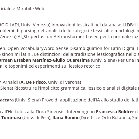
ficiale e Mirabile Web
C DILADI, Univ. Venezia) Innovazioni lessicali nel database LLDB: i
roblemi di parsing nell’analisi delle categorie lessicali e morfologi
Venezia) AI_Stripertus: un AI/transformer-based per la normalizzazi
ven, Open-VocabularyWord Sense Disambiguation for Latin Digital 
) sinonimi latini. Le distinzioni della tradizione lessicografica nell
 Carmen
Esteban Martínez-Giulio Quaresima
(Univ. Siena) Per una 
imi e toponimi ed esperimenti sul lessico retorico
 Arnaldi (
A. De Prisco
, Univ. di Verona)
 Siena) Ricostruire l’implicito: grammatica, lessico e analisi digital
Paccara
(Univ. Siena) Prove di applicazione dell’IA allo studio del lat
a all’Hortulus alla Flora Sinensis. Intervengono
Francesca Boldrer
(U
a
Tommasi
(Univ. di Pisa),
Ilaria Bonini
(Direttrice Orto Botanico, Sie