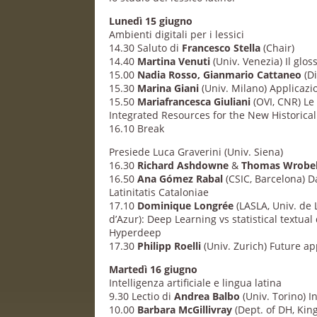
Lunedì 15 giugno
Ambienti digitali per i lessici
14.30 Saluto di
Francesco Stella
(Chair)
14.40
Martina Venuti
(Univ. Venezia) Il glos
15.00
Nadia Rosso, Gianmario Cattaneo
(D
15.30
Marina Giani
(Univ. Milano) Applicazio
15.50
Mariafrancesca Giuliani
(OVI, CNR) Le
Integrated Resources for the New Historica
16.10 Break
Presiede Luca Graverini (Univ. Siena)
16.30
Richard Ashdowne
&
Thomas Wrobe
16.50
Ana Gómez Rabal
(CSIC, Barcelona) D
Latinitatis Cataloniae
17.10
Dominique Longrée
(LASLA, Univ. de 
d’Azur): Deep Learning vs statistical textu
Hyperdeep
17.30
Philipp Roelli
(Univ. Zurich) Future a
Martedì 16 giugno
Intelligenza artificiale e lingua latina
9.30 Lectio di
Andrea Balbo
(Univ. Torino) In
10.00
Barbara McGillivray
(Dept. of DH, Kin