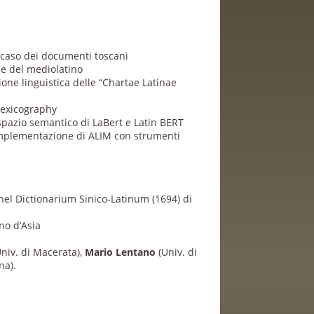
l caso dei documenti toscani
che del mediolatino
one linguistica delle “Chartae Latinae
Lexicography
o spazio semantico di LaBert e Latin BERT
implementazione di ALIM con strumenti
e nel Dictionarium Sinico-Latinum (1694) di
ino d’Asia
niv. di Macerata),
Mario Lentano
(Univ. di
na).