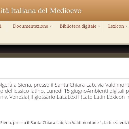
nità Italiana del Medioevo
i
Documentazione
Biblioteca digitale
Lexicon
+
+
+
lgerà a Siena, presso il Santa Chiara Lab, via Valdimonto
udio del lessico latino. Lunedì 15 giugnoAmbienti digitali 
niv. Venezia) Il glossario LaLaLexiT (Late Latin Lexicon
iena, presso il Santa Chiara Lab, via Valdimontone 1, la terza edizion