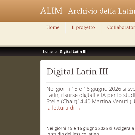
ALIM
Archivio della Lati
Home
Il progetto
Collaborator
home
Digital Latin III
Digital Latin III
Nei giorni 15 e 16 giugno 2026 si svo
Latin, risorse digitali e IA per lo st
Stella (Chair)14.40 Martina Venuti (U
Digital
la lettura di
→
Latin
III
Nei giorni 15 e 16 giugno 2026 si svolgerà a S
lo studio del lessico latino.