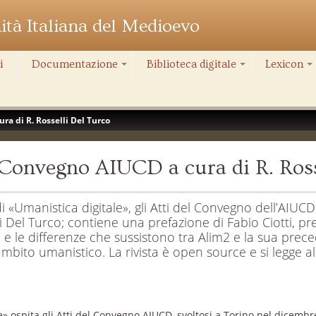
nità Italiana del Medioevo
i
Documentazione
Biblioteca digitale
Lexicon
+
+
+
ra di R. Rosselli Del Turco
l Convegno AIUCD a cura di R. Ros
i «Umanistica digitale», gli Atti del Convegno dell’AIUCD 
 Del Turco; contiene una prefazione di Fabio Ciotti, pr
 e le differenze che sussistono tra Alim2 e la sua preced
n ambito umanistico. La rivista è open source e si legge a
ale» ospita gli Atti del Convegno AIUCD, svoltosi a Torino nel dice