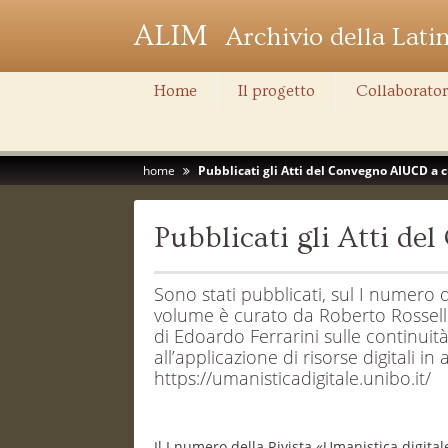
ALIM
Archivio della Lati
Home
Il progetto
Collaborator
home
Pubblicati gli Atti del Convegno AIUCD a cu
Pubblicati gli Atti de
Sono stati pubblicati, sul I numero d
volume è curato da Roberto Rosselli
di Edoardo Ferrarini sulle continuità
all’applicazione di risorse digitali i
https://umanisticadigitale.unibo.it/
Il I numero della Rivista «Umanistica digit