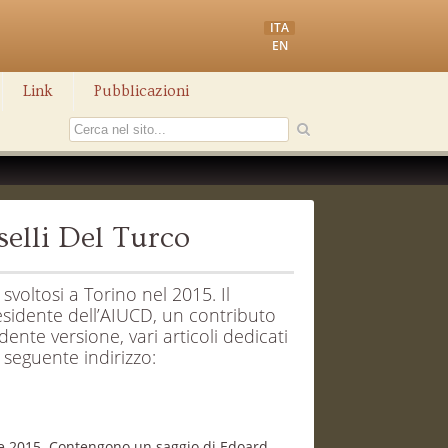
ITA
EN
Link
Pubblicazioni
selli Del Turco
svoltosi a Torino nel 2015. Il
esidente dell’AIUCD, un contributo
ente versione, vari articoli dedicati
l seguente indirizzo:
mbre 2015. Contengono un saggio di Edoard